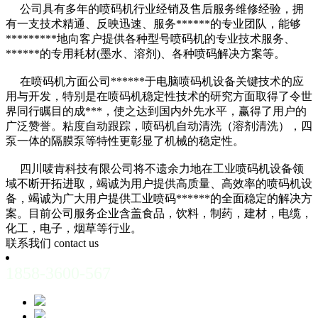
公司具有多年的喷码机行业经销及售后服务维修经验，拥
有一支技术精通、反映迅速、服务******的专业团队，能够
*********地向客户提供各种型号喷码机的专业技术服务、
******的专用耗材(墨水、溶剂)、各种喷码解决方案等。
在喷码机方面公司******于电脑喷码机设备关键技术的应
用与开发，特别是在喷码机稳定性技术的研究方面取得了令世
界同行瞩目的成***，使之达到国内外先水平，赢得了用户的
广泛赞誉。粘度自动跟踪，喷码机自动清洗（溶剂清洗），四
泵一体的隔膜泵等特性更彰显了机械的稳定性。
四川唛肯科技有限公司将不遗余力地在工业喷码机设备领
域不断开拓进取，竭诚为用户提供高质量、高效率的喷码机设
备，竭诚为广大用户提供工业喷码******的全面稳定的解决方
案。目前公司服务企业含盖食品，饮料，制药，建材，电缆，
化工，电子，烟草等行业。
联系我们
contact us
1858-3600-567