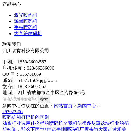
产品中心
激光喷码机
鸡蛋喷码机
手持喷码机
大字符喷码机
联系我们
四川唛肯科技有限公司
手 机：1858-3600-567
座机/传真：028-66386696
QQ 号：535751669
邮 箱：535751669qq@.com
微 信：
1858-3600-567
地 址：四川省成都市金牛区金府路666号
新闻中心
你现在的位置：
网站首页
>
新闻中心
>
29
2022-06
喷码机和打码机的区别
鸡蛋行业选用什么样的喷码机？我相信很多从事这块行业的都
想知道，那么下面***由诺美捷喷码机厂家来为大家讲述相关