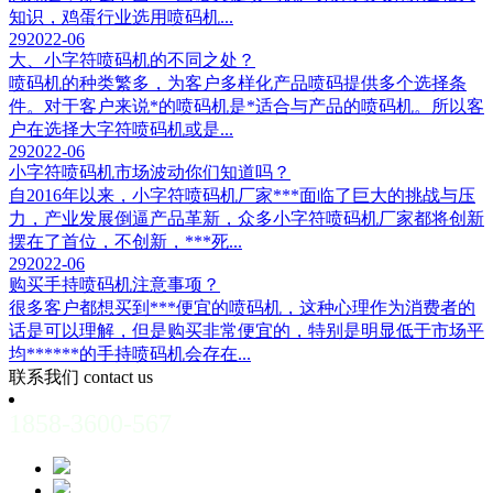
知识，鸡蛋行业选用喷码机...
29
2022-06
大、小字符喷码机的不同之处？
喷码机的种类繁多，为客户多样化产品喷码提供多个选择条
件。对于客户来说*的喷码机是*适合与产品的喷码机。所以客
户在选择大字符喷码机或是...
29
2022-06
小字符喷码机市场波动你们知道吗？
自2016年以来，小字符喷码机厂家***面临了巨大的挑战与压
力，产业发展倒逼产品革新，众多小字符喷码机厂家都将创新
摆在了首位，不创新，***死...
29
2022-06
购买手持喷码机注意事项？
很多客户都想买到***便宜的喷码机，这种心理作为消费者的
话是可以理解，但是购买非常便宜的，特别是明显低于市场平
均******的手持喷码机会存在...
联系我们
contact us
1858-3600-567